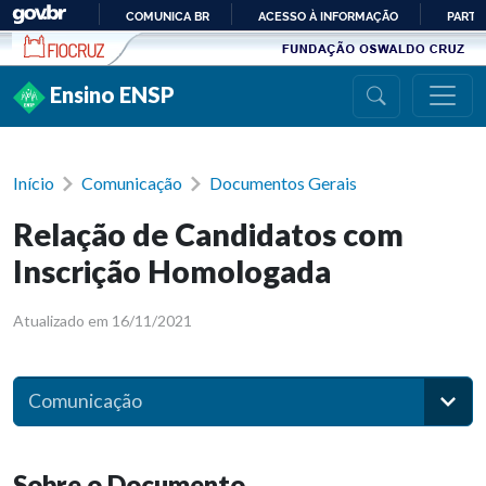
Ir para conteúdo
COMUNICA BR
ACESSO À INFORMAÇÃO
PARTI
IR
PARA
Ensino ENSP
O
CONTEÚDO
Início
Comunicação
Documentos Gerais
Relação de Candidatos com
Inscrição Homologada
Atualizado em 16/11/2021
Comunicação
Sobre o Documento