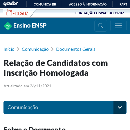
Ir para conteúdo
COMUNICA BR
ACESSO À INFORMAÇÃO
PARTI
IR
PARA
Ensino ENSP
O
CONTEÚDO
Início
Comunicação
Documentos Gerais
Relação de Candidatos com
Inscrição Homologada
Atualizado em 26/11/2021
Comunicação
Sobre o Documento