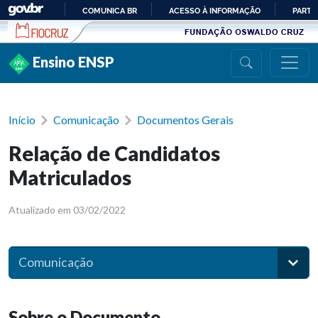
Ir para conteúdo
COMUNICA BR
ACESSO À INFORMAÇÃO
PARTI
IR
PARA
Ensino ENSP
O
CONTEÚDO
Início
Comunicação
Documentos Gerais
Relação de Candidatos
Matriculados
Atualizado em 03/02/2022
Comunicação
Sobre o Documento