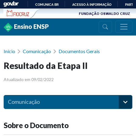
Ir para conteúdo
COMUNICA BR
ACESSO À INFORMAÇÃO
PARTI
IR
PARA
Ensino ENSP
O
CONTEÚDO
Início
Comunicação
Documentos Gerais
Resultado da Etapa II
Atualizado em 09/02/2022
Comunicação
Sobre o Documento