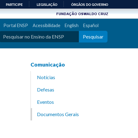
PARTICIPE
LEGISLAÇÃO
ÓRGÃOS DO GOVERNO
Portal ENSP
Acessibilidade
English
Español
Pesquisar
Comunicação
Notícias
Defesas
Eventos
Documentos Gerais