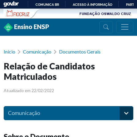
Ir para conteúdo
COMUNICA BR
ACESSO À INFORMAÇÃO
PARTI
IR
PARA
Ensino ENSP
O
CONTEÚDO
Início
Comunicação
Documentos Gerais
Relação de Candidatos
Matriculados
Atualizado em 22/02/2022
Comunicação
Sobre o Documento