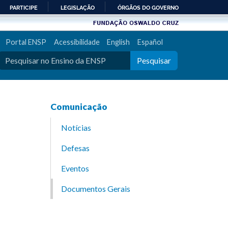
PARTICIPE
LEGISLAÇÃO
ÓRGÃOS DO GOVERNO
Portal ENSP
Acessibilidade
English
Español
Pesquisar
Comunicação
Notícias
Defesas
Eventos
Documentos Gerais