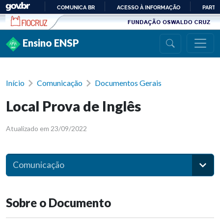
Ir para conteúdo
COMUNICA BR
ACESSO À INFORMAÇÃO
PARTI
IR
PARA
Ensino ENSP
O
CONTEÚDO
Início
Comunicação
Documentos Gerais
Local Prova de Inglês
Atualizado em 23/09/2022
Comunicação
Sobre o Documento