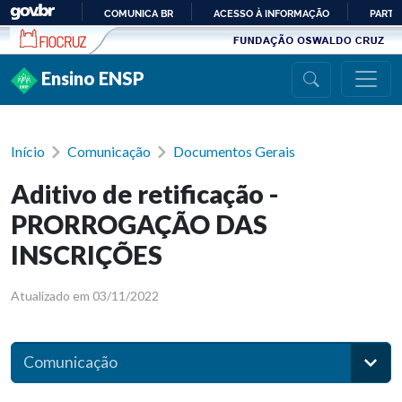
Ir para conteúdo
COMUNICA BR
ACESSO À INFORMAÇÃO
PARTI
IR
PARA
Ensino ENSP
O
CONTEÚDO
Início
Comunicação
Documentos Gerais
Aditivo de retificação -
PRORROGAÇÃO DAS
INSCRIÇÕES
Atualizado em 03/11/2022
Comunicação