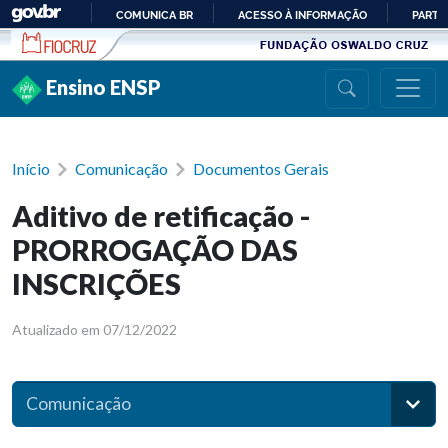
Ir para conteúdo
COMUNICA BR
ACESSO À INFORMAÇÃO
PARTI
IR
PARA
Ensino ENSP
O
CONTEÚDO
Início
Comunicação
Documentos Gerais
Aditivo de retificação -
PRORROGAÇÃO DAS
INSCRIÇÕES
Atualizado em 07/12/2022
Comunicação