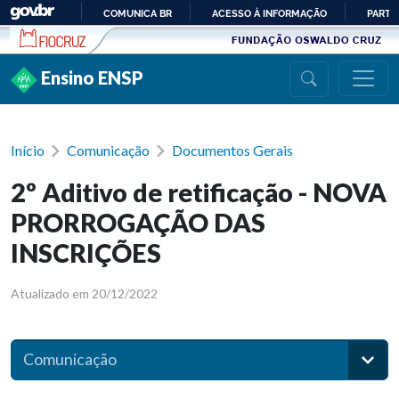
Ir para conteúdo
COMUNICA BR
ACESSO À INFORMAÇÃO
PARTI
IR
PARA
Ensino ENSP
O
CONTEÚDO
Início
Comunicação
Documentos Gerais
2º Aditivo de retificação - NOVA
PRORROGAÇÃO DAS
INSCRIÇÕES
Atualizado em 20/12/2022
Comunicação