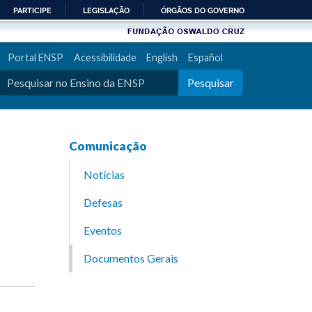
PARTICIPE
LEGISLAÇÃO
ÓRGÃOS DO GOVERNO
Portal ENSP
Acessibilidade
English
Español
Pesquisar
Comunicação
Notícias
Defesas
Eventos
Documentos Gerais