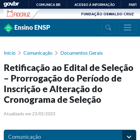
Ir para conteúdo
COMUNICA BR
ACESSO À INFORMAÇÃO
PARTI
IR
PARA
Ensino ENSP
O
CONTEÚDO
Início
Comunicação
Documentos Gerais
Retificação ao Edital de Seleção
– Prorrogação do Período de
Inscrição e Alteração do
Cronograma de Seleção
Atualizado em 23/01/2023
Comunicação