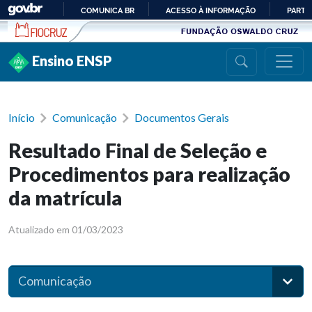
Ir para conteúdo
COMUNICA BR
ACESSO À INFORMAÇÃO
PARTI
IR
PARA
Ensino ENSP
O
CONTEÚDO
Início
Comunicação
Documentos Gerais
Resultado Final de Seleção e
Procedimentos para realização
da matrícula
Atualizado em 01/03/2023
Comunicação