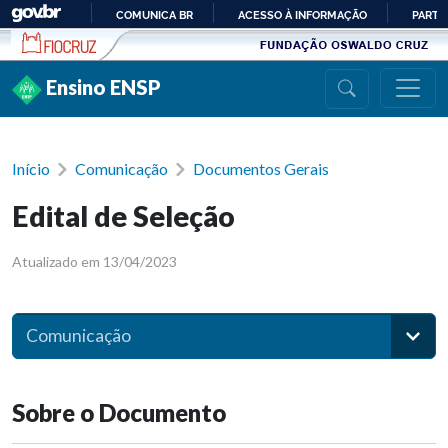
Ir para conteúdo
COMUNICA BR
ACESSO À INFORMAÇÃO
PARTI
IR
PARA
Ensino ENSP
O
CONTEÚDO
Início
Comunicação
Documentos Gerais
Edital de Seleção
Atualizado em 13/04/2023
Comunicação
Sobre o Documento