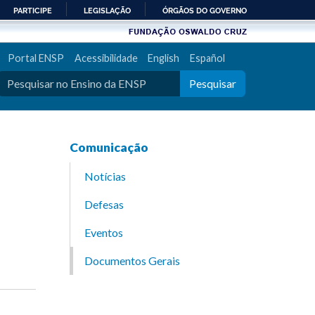
PARTICIPE
LEGISLAÇÃO
ÓRGÃOS DO GOVERNO
Portal ENSP
Acessibilidade
English
Español
Pesquisar
Comunicação
Notícias
Defesas
Eventos
Documentos Gerais