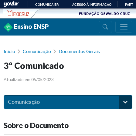
Ir para conteúdo
COMUNICA BR
ACESSO À INFORMAÇÃO
PARTI
IR
PARA
Ensino ENSP
O
CONTEÚDO
Início
Comunicação
Documentos Gerais
3º Comunicado
Atualizado em 05/05/2023
Comunicação
Sobre o Documento