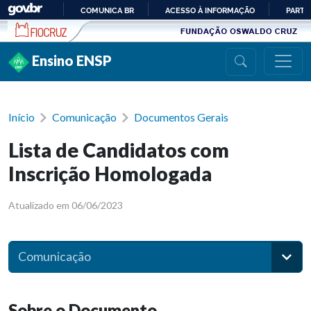
Ir para conteúdo
COMUNICA BR
ACESSO À INFORMAÇÃO
PARTI
IR
PARA
Ensino ENSP
O
CONTEÚDO
Início
Comunicação
Documentos Gerais
Lista de Candidatos com
Inscrição Homologada
Atualizado em 06/06/2023
Comunicação
Sobre o Documento