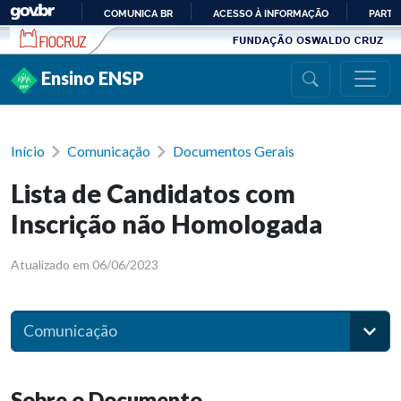
Ir para conteúdo
COMUNICA BR
ACESSO À INFORMAÇÃO
PARTI
IR
PARA
Ensino ENSP
O
CONTEÚDO
Início
Comunicação
Documentos Gerais
Lista de Candidatos com
Inscrição não Homologada
Atualizado em 06/06/2023
Comunicação
Sobre o Documento