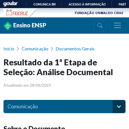
Ir para conteúdo
COMUNICA BR
ACESSO À INFORMAÇÃO
PARTI
IR
PARA
Ensino ENSP
O
CONTEÚDO
Início
Comunicação
Documentos Gerais
Resultado da 1ª Etapa de
Seleção: Análise Documental
Atualizado em 28/06/2023
Comunicação
Sobre o Documento