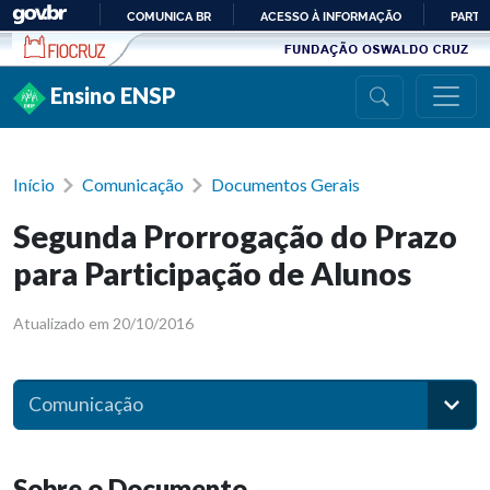
Ir para conteúdo
COMUNICA BR
ACESSO À INFORMAÇÃO
PARTI
IR
PARA
Ensino ENSP
O
CONTEÚDO
Início
Comunicação
Documentos Gerais
Segunda Prorrogação do Prazo
para Participação de Alunos
Atualizado em 20/10/2016
Comunicação
Sobre o Documento