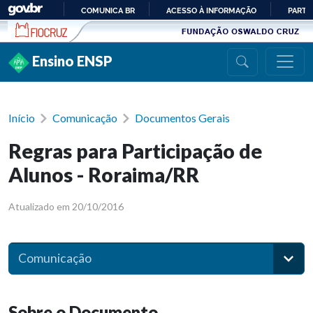
Ir para conteúdo
COMUNICA BR
ACESSO À INFORMAÇÃO
PARTI
IR
PARA
Ensino ENSP
O
CONTEÚDO
Início
Comunicação
Documentos Gerais
Regras para Participação de
Alunos - Roraima/RR
Atualizado em 20/10/2016
Comunicação
Sobre o Documento