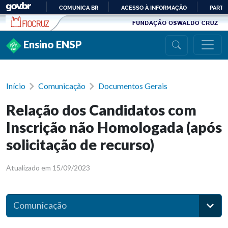
Ir para conteúdo
COMUNICA BR
ACESSO À INFORMAÇÃO
PARTI
IR
PARA
Ensino ENSP
O
CONTEÚDO
Início
Comunicação
Documentos Gerais
Relação dos Candidatos com
Inscrição não Homologada (após
solicitação de recurso)
Atualizado em 15/09/2023
Comunicação