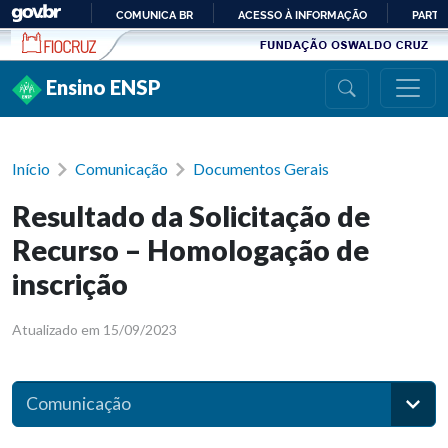
Ir para conteúdo
COMUNICA BR
ACESSO À INFORMAÇÃO
PARTI
IR
PARA
Ensino ENSP
O
CONTEÚDO
Início
Comunicação
Documentos Gerais
Resultado da Solicitação de
Recurso – Homologação de
inscrição
Atualizado em 15/09/2023
Comunicação