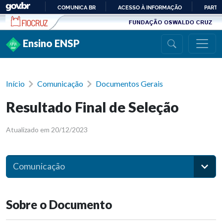
Ir para conteúdo
COMUNICA BR
ACESSO À INFORMAÇÃO
PARTI
IR
PARA
Ensino ENSP
O
CONTEÚDO
Início
Comunicação
Documentos Gerais
Resultado Final de Seleção
Atualizado em 20/12/2023
Comunicação
Sobre o Documento