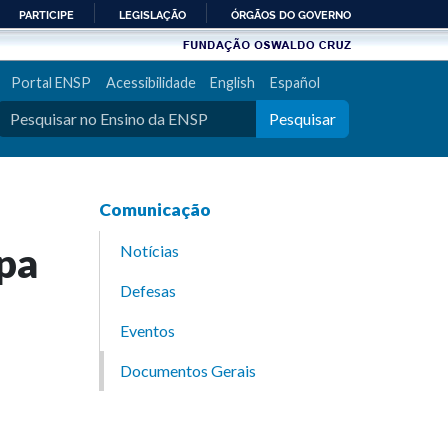
PARTICIPE
LEGISLAÇÃO
ÓRGÃOS DO GOVERNO
Portal ENSP
Acessibilidade
English
Español
Pesquisar
Comunicação
apa
Notícias
Defesas
Eventos
Documentos Gerais