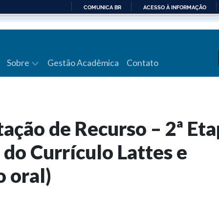
COMUNICA BR
ACESSO À INFORMAÇÃO
IR
PARA
O
CONTEÚDO
Sobre
Gestão Acadêmica
Contato
tação de Recurso – 2ª Et
 do Currículo Lattes e
 oral)