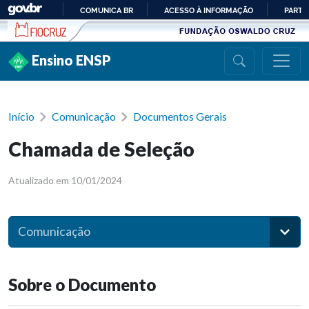
Ir para conteúdo
COMUNICA BR
ACESSO À INFORMAÇÃO
PARTI
IR
PARA
Ensino ENSP
O
CONTEÚDO
Início
Comunicação
Documentos Gerais
Chamada de Seleção
Atualizado em 10/01/2024
Comunicação
Sobre o Documento