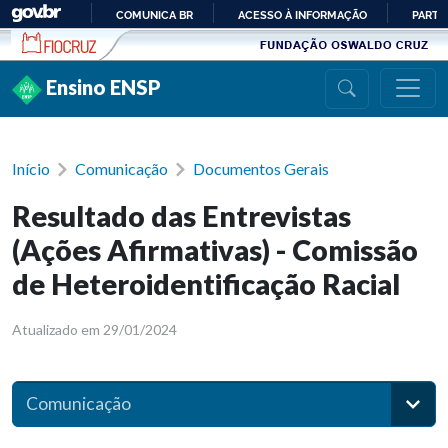
Ir para conteúdo
COMUNICA BR
ACESSO À INFORMAÇÃO
PARTI
IR
PARA
Ensino ENSP
O
CONTEÚDO
Início
Comunicação
Documentos Gerais
Resultado das Entrevistas
(Ações Afirmativas) - Comissão
de Heteroidentificação Racial
Atualizado em 29/01/2024
Comunicação