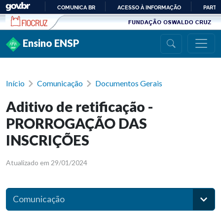
Ir para conteúdo
COMUNICA BR
ACESSO À INFORMAÇÃO
PARTI
IR
PARA
Ensino ENSP
O
CONTEÚDO
Início
Comunicação
Documentos Gerais
Aditivo de retificação -
PRORROGAÇÃO DAS
INSCRIÇÕES
Atualizado em 29/01/2024
Comunicação