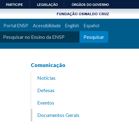
PARTICIPE
LEGISLAÇÃO
ÓRGÃOS DO GOVERNO
Portal ENSP
Acessibilidade
English
Español
Pesquisar
Comunicação
Notícias
Defesas
Eventos
Documentos Gerais