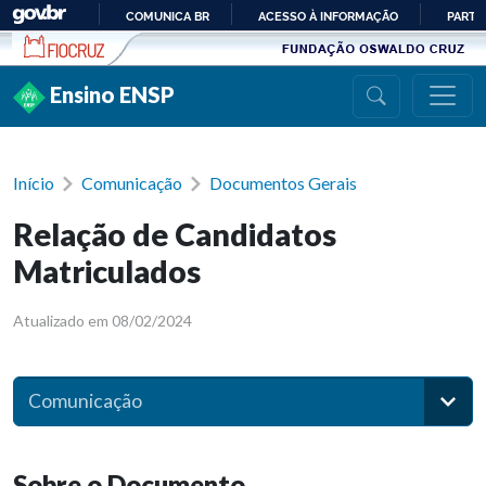
Ir para conteúdo
COMUNICA BR
ACESSO À INFORMAÇÃO
PARTI
IR
PARA
Ensino ENSP
O
CONTEÚDO
Início
Comunicação
Documentos Gerais
Relação de Candidatos
Matriculados
Atualizado em 08/02/2024
Comunicação
Sobre o Documento