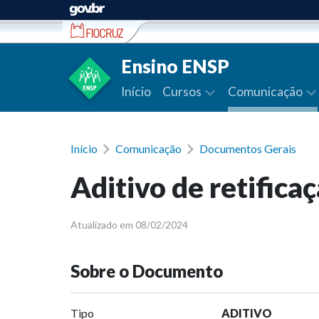
Ir para conteúdo
Ensino ENSP
Início
Cursos
Comunicação
Início
Comunicação
Documentos Gerais
Aditivo de retif
Atualizado em 08/02/2024
Sobre o Documento
Tipo
ADITIVO