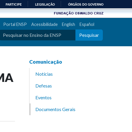
PARTICIPE
LEGISLAÇÃO
ÓRGÃOS DO GOVERNO
Portal ENSP
Acessibilidade
English
Español
Pesquisar
Comunicação
AMA
Notícias
Defesas
Eventos
Documentos Gerais