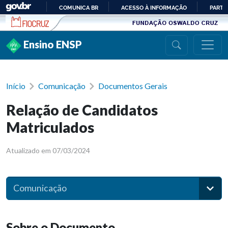
Ir para conteúdo
COMUNICA BR
ACESSO À INFORMAÇÃO
PARTI
IR
PARA
Ensino ENSP
O
CONTEÚDO
Início
Comunicação
Documentos Gerais
Relação de Candidatos
Matriculados
Atualizado em 07/03/2024
Comunicação
Sobre o Documento