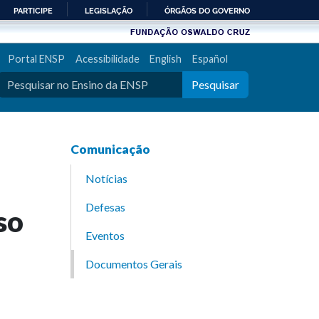
PARTICIPE
LEGISLAÇÃO
ÓRGÃOS DO GOVERNO
Portal ENSP
Acessibilidade
English
Español
Pesquisar
Comunicação
Notícias
Defesas
so
Eventos
Documentos Gerais