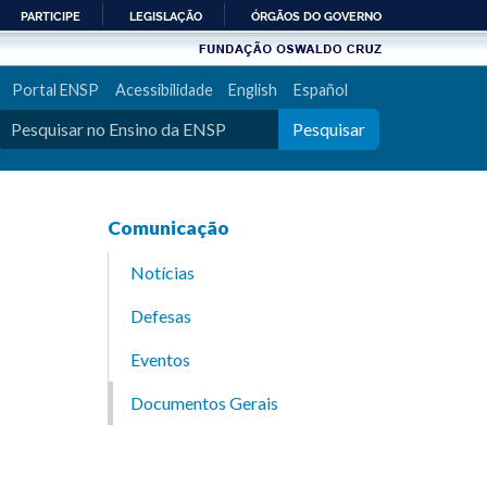
PARTICIPE
LEGISLAÇÃO
ÓRGÃOS DO GOVERNO
Portal ENSP
Acessibilidade
English
Español
Pesquisar
Comunicação
Notícias
Defesas
Eventos
Documentos Gerais