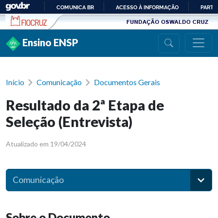
Ir para conteúdo
COMUNICA BR
ACESSO À INFORMAÇÃO
PARTI
IR
PARA
Ensino ENSP
O
CONTEÚDO
Início
Comunicação
Documentos Gerais
Resultado da 2ª Etapa de
Seleção (Entrevista)
Atualizado em 19/04/2024
Comunicação
Sobre o Documento