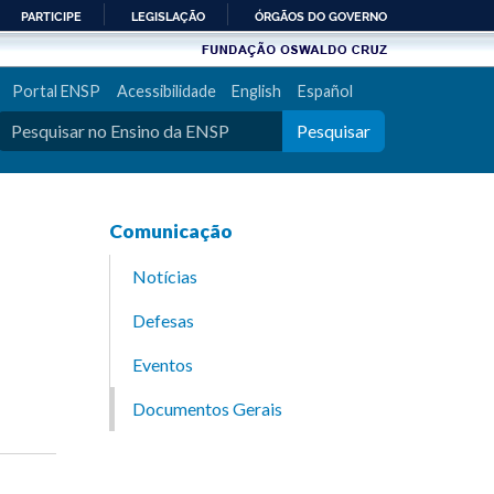
PARTICIPE
LEGISLAÇÃO
ÓRGÃOS DO GOVERNO
Portal ENSP
Acessibilidade
English
Español
Pesquisar
Comunicação
Notícias
Defesas
Eventos
Documentos Gerais