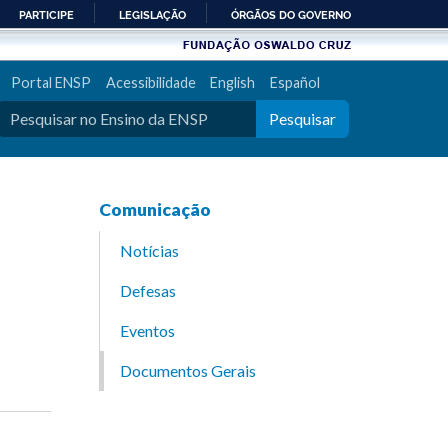
PARTICIPE
LEGISLAÇÃO
ÓRGÃOS DO GOVERNO
Portal ENSP
Acessibilidade
English
Español
Pesquisar
Comunicação
Notícias
Defesas
Eventos
Documentos Gerais