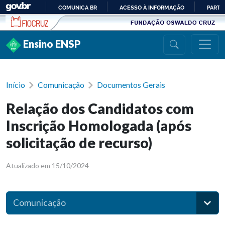
Ir para conteúdo
COMUNICA BR
ACESSO À INFORMAÇÃO
PARTI
IR
PARA
Ensino ENSP
O
CONTEÚDO
Início
Comunicação
Documentos Gerais
Relação dos Candidatos com
Inscrição Homologada (após
solicitação de recurso)
Atualizado em 15/10/2024
Comunicação