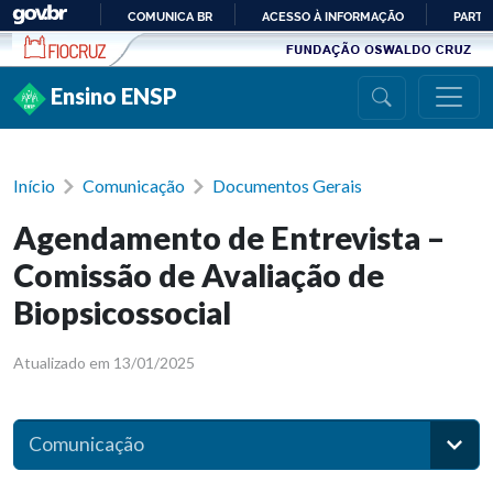
Ir para conteúdo
COMUNICA BR
ACESSO À INFORMAÇÃO
PARTI
IR
PARA
Ensino ENSP
O
CONTEÚDO
Início
Comunicação
Documentos Gerais
Agendamento de Entrevista –
Comissão de Avaliação de
Biopsicossocial
Atualizado em 13/01/2025
Comunicação