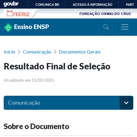
Ir para conteúdo
COMUNICA BR
ACESSO À INFORMAÇÃO
PARTI
IR
PARA
Ensino ENSP
O
CONTEÚDO
Início
Comunicação
Documentos Gerais
Resultado Final de Seleção
Atualizado em 13/02/2025
Comunicação
Sobre o Documento