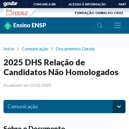
Ir para conteúdo
COMUNICA BR
ACESSO À INFORMAÇÃO
PARTI
IR
PARA
Ensino ENSP
O
CONTEÚDO
Início
Comunicação
Documentos Gerais
2025 DHS Relação de
Candidatos Não Homologados
Atualizado em 13/02/2025
Comunicação
Sobre o Documento