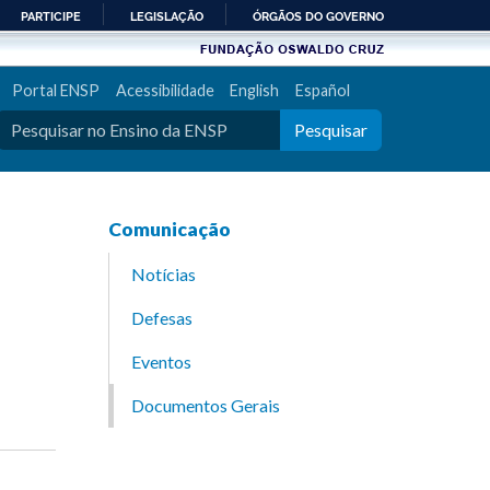
PARTICIPE
LEGISLAÇÃO
ÓRGÃOS DO GOVERNO
Portal ENSP
Acessibilidade
English
Español
Pesquisar
Comunicação
Notícias
Defesas
Eventos
Documentos Gerais