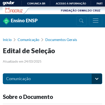
Ir para conteúdo
COMUNICA BR
ACESSO À INFORMAÇÃO
PARTI
IR
PARA
Ensino ENSP
O
CONTEÚDO
Início
Comunicação
Documentos Gerais
Edital de Seleção
Atualizado em 24/03/2025
Comunicação
Sobre o Documento