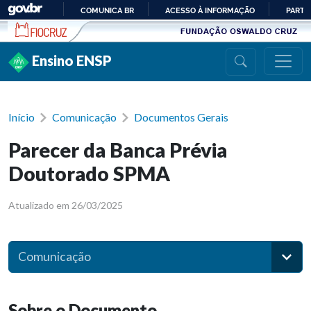
Ir para conteúdo
COMUNICA BR
ACESSO À INFORMAÇÃO
PARTI
IR
PARA
Ensino ENSP
O
CONTEÚDO
Início
Comunicação
Documentos Gerais
Parecer da Banca Prévia
Doutorado SPMA
Atualizado em 26/03/2025
Comunicação
Sobre o Documento