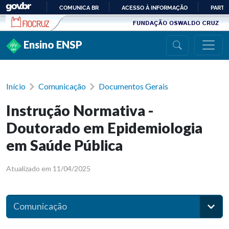
Ir para conteúdo
COMUNICA BR
ACESSO À INFORMAÇÃO
PARTI
IR
PARA
Ensino ENSP
O
CONTEÚDO
Início
Comunicação
Documentos Gerais
Instrução Normativa -
Doutorado em Epidemiologia
em Saúde Pública
Atualizado em 11/04/2025
Comunicação