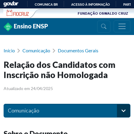
Ir para conteúdo
COMUNICA BR
ACESSO À INFORMAÇÃO
PARTI
IR
PARA
Ensino ENSP
O
CONTEÚDO
Início
Comunicação
Documentos Gerais
Relação dos Candidatos com
Inscrição não Homologada
Atualizado em 24/04/2025
Comunicação
Sobre o Documento