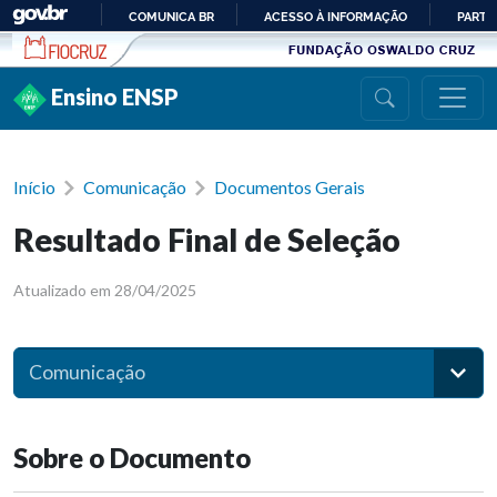
Ir para conteúdo
COMUNICA BR
ACESSO À INFORMAÇÃO
PARTI
IR
PARA
Ensino ENSP
O
CONTEÚDO
Início
Comunicação
Documentos Gerais
Resultado Final de Seleção
Atualizado em 28/04/2025
Comunicação
Sobre o Documento