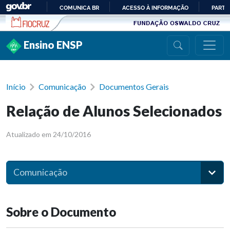
Ir para conteúdo
COMUNICA BR
ACESSO À INFORMAÇÃO
PARTI
IR
PARA
Ensino ENSP
O
CONTEÚDO
Início
Comunicação
Documentos Gerais
Relação de Alunos Selecionados
Atualizado em 24/10/2016
Comunicação
Sobre o Documento