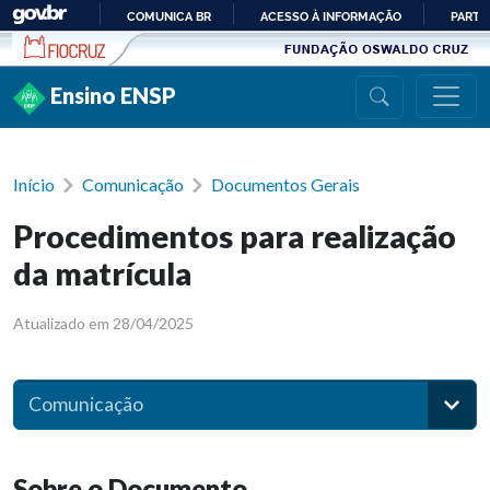
Ir para conteúdo
COMUNICA BR
ACESSO À INFORMAÇÃO
PARTI
IR
PARA
Ensino ENSP
O
CONTEÚDO
Início
Comunicação
Documentos Gerais
Procedimentos para realização
da matrícula
Atualizado em 28/04/2025
Comunicação
Sobre o Documento